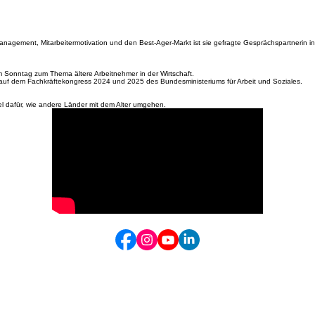
anagement, Mitarbeitermotivation und den Best-Ager-Markt ist sie gefragte Gesprächspartnerin
m Sonntag zum Thema ältere Arbeitnehmer in der Wirtschaft.
 auf dem Fachkräftekongress 2024 und 2025 des Bundesministeriums für Arbeit und Soziales.
piel dafür, wie andere Länder mit dem Alter umgehen.