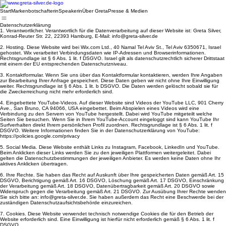
Start
Markenbotschafterin
Speakerin
Über Greta
Presse & Medien
Datenschutzerklärung
1. Verantwortlicher. Verantwortlich für die Datenverarbeitung auf dieser Website ist: Greta Silver,
Konrad-Reuter Str. 22, 22393 Hamburg, E-Mail: info@greta-silver.de
2. Hosting. Diese Website wird bei Wix.com Ltd., 40 Namal Tel Aviv St., Tel Aviv 6350671, Israel
gehostet. Wix verarbeitet Verbindungsdaten wie IP-Adressen und Browserinformationen.
Rechtsgrundlage ist § 6 Abs. 1 lit. f DSGVO. Israel gilt als datenschutzrechtlich sicherer Drittstaat
mit einem der EU entsprechenden Datenschutzniveau.
3. Kontaktformular. Wenn Sie uns über das Kontaktformular kontaktieren, werden Ihre Angaben
zur Bearbeitung Ihrer Anfrage gespeichert. Diese Daten geben wir nicht ohne Ihre Einwilligung
weiter. Rechtsgrundlage ist § 6 Abs. 1 lit. b DSGVO. Die Daten werden gelöscht sobald sie für
die Zweckerreichung nicht mehr erforderlich sind.
4. Eingebettete YouTube-Videos. Auf dieser Website sind Videos der YouTube LLC, 901 Cherry
Ave., San Bruno, CA 94066, USA eingebettet. Beim Abspielen eines Videos wird eine
Verbindung zu den Servern von YouTube hergestellt. Dabei wird YouTube mitgeteilt welche
Seiten Sie besuchen. Wenn Sie in Ihrem YouTube-Account eingeloggt sind kann YouTube Ihr
Surfverhalten direkt Ihrem persönlichen Profil zuordnen. Rechtsgrundlage ist § 6 Abs. 1 lit. f
DSGVO. Weitere Informationen finden Sie in der Datenschutzerklärung von YouTube:
https://policies.google.com/privacy
5. Social Media. Diese Website enthält Links zu Instagram, Facebook, LinkedIn und YouTube.
Beim Anklicken dieser Links werden Sie zu den jeweiligen Plattformen weitergeleitet. Dabei
gelten die Datenschutzbestimmungen der jeweiligen Anbieter. Es werden keine Daten ohne Ihr
aktives Anklicken übertragen.
6. Ihre Rechte. Sie haben das Recht auf Auskunft über Ihre gespeicherten Daten gemäß Art. 15
DSGVO, Berichtigung gemäß Art. 16 DSGVO, Löschung gemäß Art. 17 DSGVO, Einschränkung
der Verarbeitung gemäß Art. 18 DSGVO, Datenübertragbarkeit gemäß Art. 20 DSGVO sowie
Widerspruch gegen die Verarbeitung gemäß Art. 21 DSGVO. Zur Ausübung Ihrer Rechte wenden
Sie sich bitte an: info@greta-silver.de. Sie haben außerdem das Recht eine Beschwerde bei der
zuständigen Datenschutzaufsichtsbehörde einzureichen.
7. Cookies. Diese Website verwendet technisch notwendige Cookies die für den Betrieb der
Website erforderlich sind. Eine Einwilligung ist hierfür nicht erforderlich gemäß § 6 Abs. 1 lit. f
DSGVO.