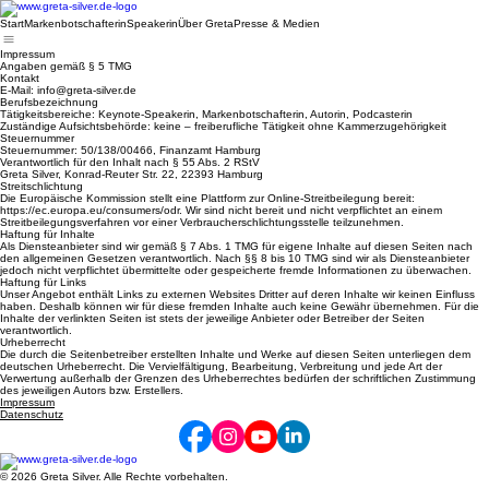
Start
Markenbotschafterin
Speakerin
Über Greta
Presse & Medien
Impressum
Angaben gemäß § 5 TMG
Kontakt
E-Mail: info@greta-silver.de
Berufsbezeichnung
Tätigkeitsbereiche: Keynote-Speakerin, Markenbotschafterin, Autorin, Podcasterin
Zuständige Aufsichtsbehörde: keine – freiberufliche Tätigkeit ohne Kammerzugehörigkeit
Steuernummer
Steuernummer: 50/138/00466, Finanzamt Hamburg
Verantwortlich für den Inhalt nach § 55 Abs. 2 RStV
Greta Silver, Konrad-Reuter Str. 22, 22393 Hamburg
Streitschlichtung
Die Europäische Kommission stellt eine Plattform zur Online-Streitbeilegung bereit:
https://ec.europa.eu/consumers/odr. Wir sind nicht bereit und nicht verpflichtet an einem
Streitbeilegungsverfahren vor einer Verbraucherschlichtungsstelle teilzunehmen.
Haftung für Inhalte
Als Diensteanbieter sind wir gemäß § 7 Abs. 1 TMG für eigene Inhalte auf diesen Seiten nach
den allgemeinen Gesetzen verantwortlich. Nach §§ 8 bis 10 TMG sind wir als Diensteanbieter
jedoch nicht verpflichtet übermittelte oder gespeicherte fremde Informationen zu überwachen.
Haftung für Links
Unser Angebot enthält Links zu externen Websites Dritter auf deren Inhalte wir keinen Einfluss
haben. Deshalb können wir für diese fremden Inhalte auch keine Gewähr übernehmen. Für die
Inhalte der verlinkten Seiten ist stets der jeweilige Anbieter oder Betreiber der Seiten
verantwortlich.
Urheberrecht
Die durch die Seitenbetreiber erstellten Inhalte und Werke auf diesen Seiten unterliegen dem
deutschen Urheberrecht. Die Vervielfältigung, Bearbeitung, Verbreitung und jede Art der
Verwertung außerhalb der Grenzen des Urheberrechtes bedürfen der schriftlichen Zustimmung
des jeweiligen Autors bzw. Erstellers.
Impressum
Datenschutz
© 2026 Greta Silver. Alle Rechte vorbehalten.